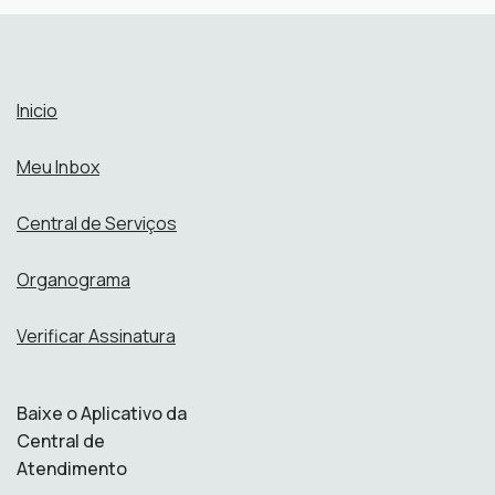
DESENVOLVIMENTO URBANO E HABITAÇÃO
SEMUH
Perfis:
Abrir online > Via protocolo 1Doc
Perfis:
Inicio
Meu Inbox
Central de Serviços
Organograma
Verificar Assinatura
Baixe o Aplicativo da
Central de
Atendimento